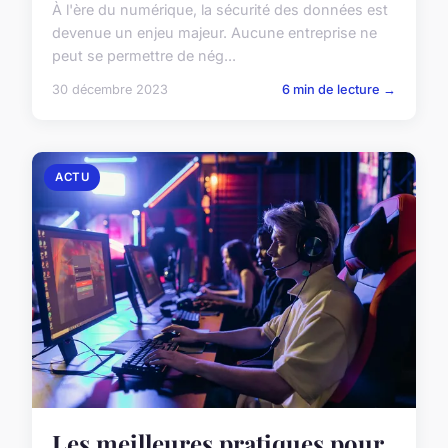
À l'ère du numérique, la sécurité des données est
devenue un enjeu majeur. Aucune entreprise ne
peut se permettre de nég...
30 décembre 2023
6 min de lecture →
ACTU
Les meilleures pratiques pour