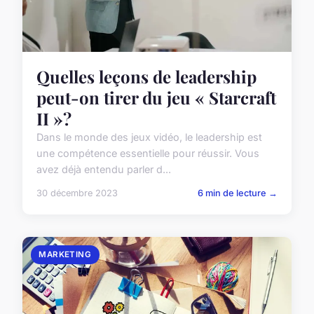
Quelles leçons de leadership
peut-on tirer du jeu « Starcraft
II »?
Dans le monde des jeux vidéo, le leadership est
une compétence essentielle pour réussir. Vous
avez déjà entendu parler d...
30 décembre 2023
6 min de lecture →
MARKETING