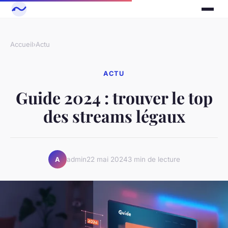
Accueil
›
Actu
ACTU
Guide 2024 : trouver le top
des streams légaux
admin
22 mai 2024
3 min de lecture
A