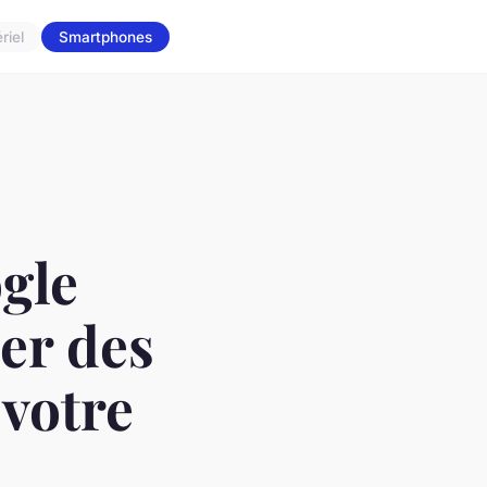
riel
Smartphones
gle
er des
 votre