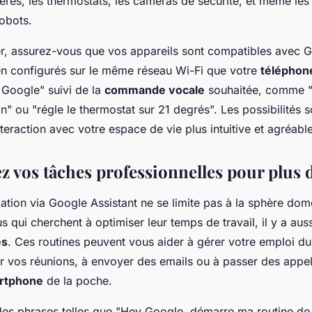
ières, les thermostats, les caméras de sécurité, et même les
robots.
 assurez-vous que vos appareils sont compatibles avec G
bien configurés sur le même réseau Wi-Fi que votre
téléphon
Google" suivi de la
commande vocale
souhaitée, comme "
n" ou "régle le thermostat sur 21 degrés". Les possibilités s
interaction avec votre espace de vie plus intuitive et agréable
 vos tâches professionnelles pour plus d
mation via Google Assistant ne se limite pas à la sphère dom
s qui cherchent à optimiser leur temps de travail, il y a aus
es
. Ces routines peuvent vous aider à gérer votre emploi du
r vos réunions, à envoyer des emails ou à passer des appels
rtphone
de la poche.
des phrases telles que "Hey Google, démarre ma routine de t