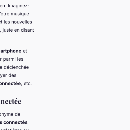
en. Imaginez:
 Votre musique
t les nouvelles
 juste en disant
artphone
et
r parmi les
re déclenchée
yer des
onnectée
, etc.
nnectée
nonyme de
ls connectés