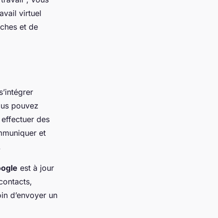
vail virtuel
âches et de
s’intégrer
ous pouvez
 effectuer des
ommuniquer et
.
oogle
est à jour
contacts,
oin d’envoyer un