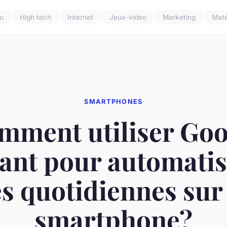
u
High tech
Internet
Jeux-video
Marketing
Maté
SMARTPHONES
mment utiliser Goo
tant pour automatis
s quotidiennes sur
smartphone?