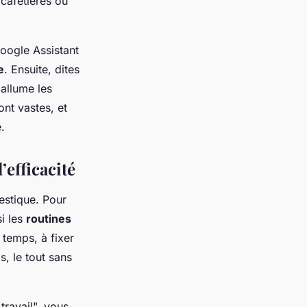
 cafetières ou
oogle Assistant
e
. Ensuite, dites
allume les
ont vastes, et
.
’efficacité
estique. Pour
si les
routines
 temps, à fixer
, le tout sans
ravail", vous