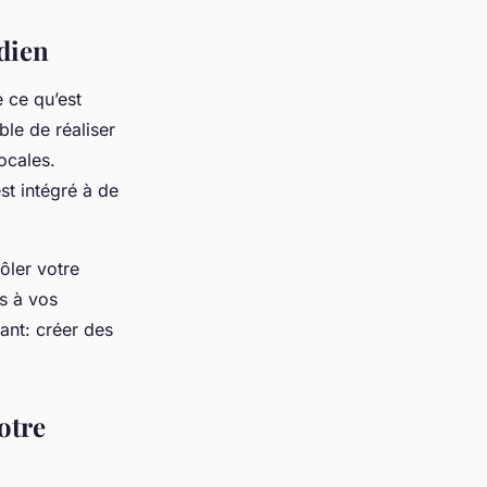
idien
 ce qu’est
le de réaliser
cales.
 est intégré à de
ôler votre
s à vos
ant: créer des
otre