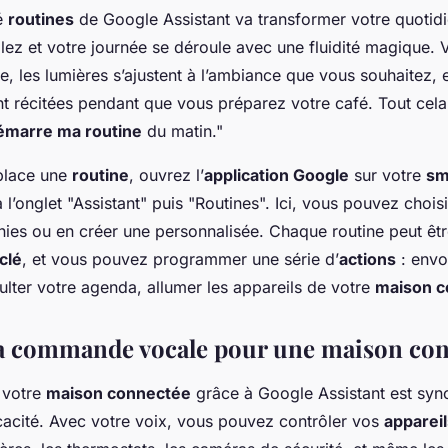
té
routines
de Google Assistant va transformer votre quotidi
lez et votre journée se déroule avec une fluidité magique.
e, les lumières s’ajustent à l’ambiance que vous souhaitez, e
t récitées pendant que vous préparez votre café. Tout cela,
émarre ma routine
du matin."
place une
routine
, ouvrez l’
application Google
sur votre
sm
 l’onglet "Assistant" puis "Routines". Ici, vous pouvez choisi
inies ou en créer une personnalisée. Chaque routine peut êt
clé
, et vous pouvez programmer une série d’
actions
: envo
lter votre agenda, allumer les appareils de votre
maison c
la commande vocale pour une maison co
 votre
maison connectée
grâce à Google Assistant est sy
icacité. Avec votre voix, vous pouvez contrôler vos
apparei